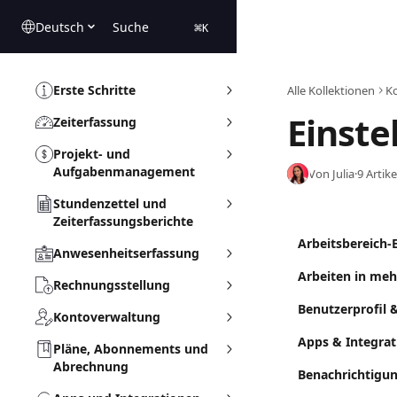
Zum Hauptinhalt springen
Deutsch
Suche
⌘
K
Erste Schritte
Alle Kollektionen
K
Einste
Zeiterfassung
Projekt- und
Aufgabenmanagement
Von Julia
·
9 Artike
Stundenzettel und
Zeiterfassungsberichte
Arbeitsbereich-
Anwesenheitserfassung
Arbeiten in meh
Rechnungsstellung
Benutzerprofil 
Kontoverwaltung
​Apps & Integra
Pläne, Abonnements und
Abrechnung
Benachrichtigu