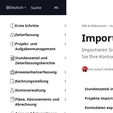
Zum Hauptinhalt springen
Deutsch
Suche
⌘
K
Erste Schritte
Alle Kollektionen
K
Impor
Zeiterfassung
Projekt- und
Aufgabenmanagement
Importieren Si
Sie Ihre Konto
Stundenzettel und
Zeiterfassungsberichte
Von Julia
·
5 Artike
Anwesenheitserfassung
Rechnungsstellung
Stundenzettel i
Kontoverwaltung
Projekte import
Pläne, Abonnements und
Abrechnung
Kontodaten exp