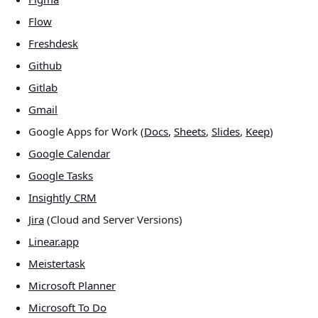
Flow
Freshdesk
Github
Gitlab
Gmail
Google Apps for Work (
Docs
, 
Sheets
, 
Slides
, 
Keep
)
Google Calendar
Google Tasks
Insightly CRM
Jira
 (Cloud and Server Versions)
Linear.app
Meistertask
Microsoft Planner
Microsoft To Do