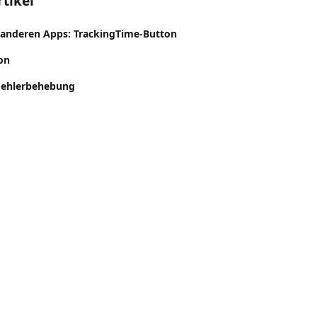
tikel
n anderen Apps: TrackingTime-Button
on
 Fehlerbehebung