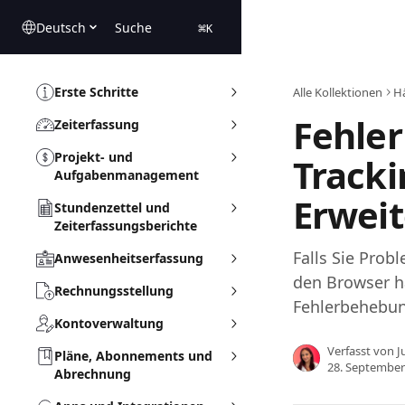
Zum Hauptinhalt springen
Deutsch
Suche
⌘
K
Erste Schritte
Alle Kollektionen
Hä
Fehle
Zeiterfassung
Projekt- und
Tracki
Aufgabenmanagement
Erwei
Stundenzettel und
Zeiterfassungsberichte
Falls Sie Prob
Anwesenheitserfassung
den Browser ha
Rechnungsstellung
Fehlerbehebun
Kontoverwaltung
Verfasst von
J
Pläne, Abonnements und
28. September
Abrechnung