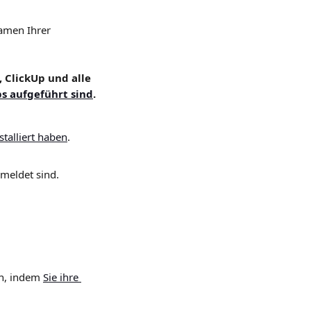
amen Ihrer 
 ClickUp und alle 
ps aufgeführt sind
.
talliert haben
.
meldet sind.
n, indem 
Sie ihre 