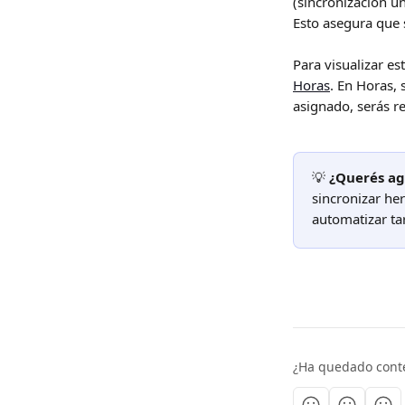
(sincronización un
Esto asegura que 
Para visualizar es
Horas
. En Horas, 
asignado, serás r
💡 
¿Querés agi
sincronizar he
automatizar ta
¿Ha quedado cont