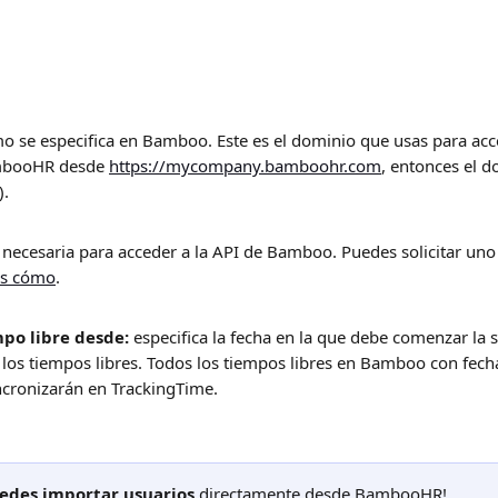
o se especifica en Bamboo. Este es el dominio que usas para acce
mbooHR desde 
https://mycompany.bamboohr.com
, entonces el d
.
 necesaria para acceder a la API de Bamboo. Puedes solicitar uno
es cómo
.
po libre desde:
 especifica la fecha en la que debe comenzar la 
los tiempos libres. Todos los tiempos libres en Bamboo con fecha
ncronizarán en TrackingTime.
edes importar usuarios
 directamente desde BambooHR!