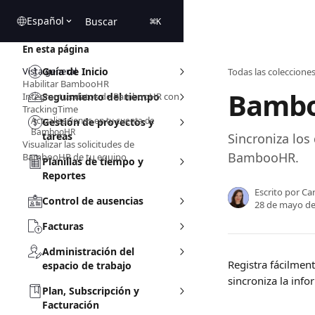
Ir al contenido principal
Español
Buscar
⌘
K
En esta página
Vista general
Guía de Inicio
Todas las coleccione
Habilitar BambooHR
Bambo
Integrar tus datos de BambooHR con
Seguimiento del tiempo
TrackingTime
Actualizaciones en tu cuenta de
Gestión de proyectos y
BambooHR
tareas
Sincroniza los
Visualizar las solicitudes de
BambooHR.
BambooHR de tu equipo
Planillas de tiempo y
Reportes
Escrito por
Car
Control de ausencias
28 de mayo de
Facturas
Administración del
Registra fácilmen
espacio de trabajo
sincroniza la in
Plan, Subscripción y
Facturación