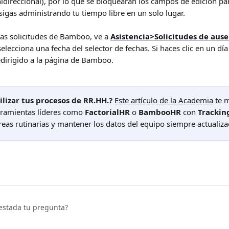
idireccional), por lo que se bloquearán los campos de edición para
sigas administrando tu tiempo libre en un solo lugar. 
tas solicitudes de Bamboo, ve a 
Asistencia>Solicitudes de ause
selecciona una fecha del selector de fechas. Si haces clic en un dí
edirigido a la página de Bamboo.
lizar tus procesos de RR.HH.?
Este artículo de la Academia
 te 
rramientas líderes como 
FactorialHR
 o 
BambooHR
 con 
Trackin
reas rutinarias y mantener los datos del equipo siempre actualiza
estada tu pregunta?