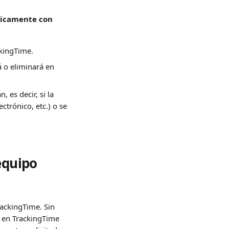
ticamente con 
ckingTime.
 o eliminará en 
es decir, si la 
trónico, etc.) o se 
equipo
ackingTime. Sin 
 en TrackingTime 