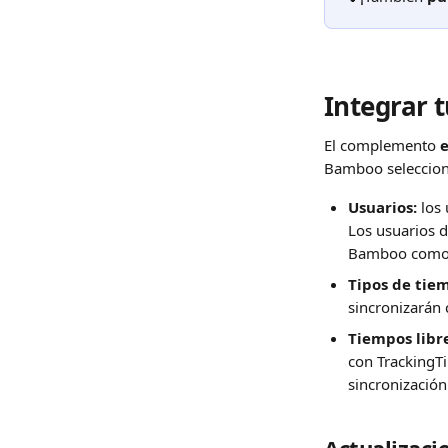
Integrar 
El complemento 
e
Bamboo seleccion
Usuarios:
 los
Los usuarios d
Bamboo como 
Tipos de tiem
sincronizarán
Tiempos libre
con TrackingTi
sincronización