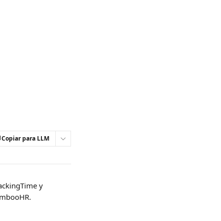
Copiar para LLM
rackingTime y 
BambooHR.