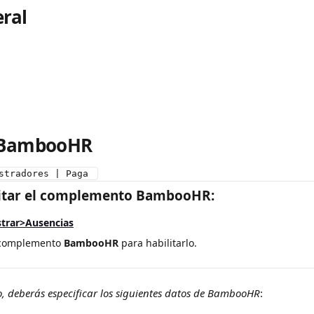
eral
r BambooHR
stradores | Paga 
itar el complemento BambooHR:
trar>Ausencias
 complemento 
BambooHR
 para habilitarlo.
, deberás especificar los siguientes datos de BambooHR
: