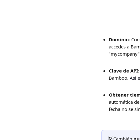
Dominio:
 Com
accedes a Ba
"mycompany")
Clave de API:
Bamboo. 
Así 
Obtener tiem
automática de 
fecha no se si
💡
¡También 
pu