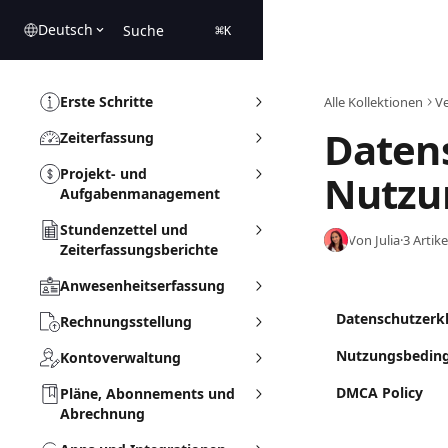
Zum Hauptinhalt springen
Deutsch
Suche
⌘
K
Erste Schritte
Alle Kollektionen
Ve
Daten
Zeiterfassung
Projekt- und
Nutzu
Aufgabenmanagement
Stundenzettel und
Von Julia
·
3 Artike
Zeiterfassungsberichte
Anwesenheitserfassung
Datenschutzerk
Rechnungsstellung
Nutzungsbedin
Kontoverwaltung
DMCA Policy
Pläne, Abonnements und
Abrechnung